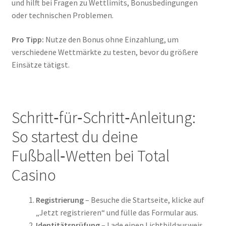
und hilft bei Fragen zu Wettlimits, Bonusbedingungen
oder technischen Problemen.
Pro Tipp:
Nutze den Bonus ohne Einzahlung, um
verschiedene Wettmärkte zu testen, bevor du größere
Einsätze tätigst.
Schritt‑für‑Schritt‑Anleitung:
So startest du deine
Fußball‑Wetten bei Total
Casino
Registrierung
– Besuche die Startseite, klicke auf
„Jetzt registrieren“ und fülle das Formular aus.
Identitätsprüfung
– Lade einen Lichtbildausweis