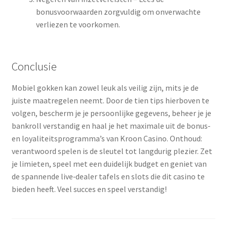
bonusvoorwaarden zorgvuldig om onverwachte
verliezen te voorkomen.
Conclusie
Mobiel gokken kan zowel leuk als veilig zijn, mits je de
juiste maatregelen neemt. Door de tien tips hierboven te
volgen, bescherm je je persoonlijke gegevens, beheer je je
bankroll verstandig en haal je het maximale uit de bonus‑
en loyaliteitsprogramma’s van Kroon Casino. Onthoud:
verantwoord spelen is de sleutel tot langdurig plezier. Zet
je limieten, speel met een duidelijk budget en geniet van
de spannende live‑dealer tafels en slots die dit casino te
bieden heeft. Veel succes en speel verstandig!