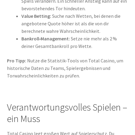
Spiels verändern. Ein schneller Anstieg kann auf ein
bevorstehendes Tor hindeuten.
Value Betting:
Suche nach Wetten, bei denen die
angebotene Quote höher ist als die von dir
berechnete wahre Wahrscheinlichkeit.
Bankroll‑Management:
Setze nie mehr als 2 %
deiner Gesamtbankroll pro Wette.
Pro Tipp:
Nutze die Statistik‑Tools von Total Casino, um
historische Daten zu Teams, Spielergebnissen und
Torwahrscheinlichkeiten zu prüfen.
Verantwortungsvolles Spielen –
ein Muss
Total Casino legt großen Wert auf Spielerschutz. Du