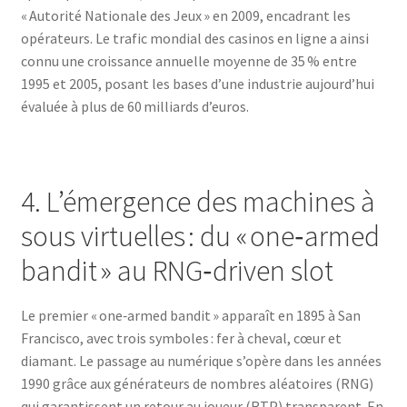
« Autorité Nationale des Jeux » en 2009, encadrant les
opérateurs. Le trafic mondial des casinos en ligne a ainsi
connu une croissance annuelle moyenne de 35 % entre
1995 et 2005, posant les bases d’une industrie aujourd’hui
évaluée à plus de 60 milliards d’euros.
4. L’émergence des machines à
sous virtuelles : du « one‑armed
bandit » au RNG‑driven slot
Le premier « one‑armed bandit » apparaît en 1895 à San
Francisco, avec trois symboles : fer à cheval, cœur et
diamant. Le passage au numérique s’opère dans les années
1990 grâce aux générateurs de nombres aléatoires (RNG)
qui garantissent un retour au joueur (RTP) transparent. En