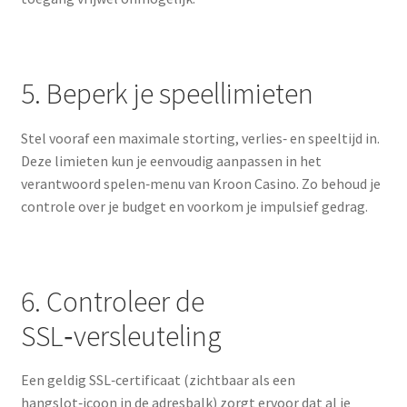
5. Beperk je speellimieten
Stel vooraf een maximale storting, verlies‑ en speeltijd in.
Deze limieten kun je eenvoudig aanpassen in het
verantwoord spelen‑menu van Kroon Casino. Zo behoud je
controle over je budget en voorkom je impulsief gedrag.
6. Controleer de
SSL‑versleuteling
Een geldig SSL‑certificaat (zichtbaar als een
hangslot‑icoon in de adresbalk) zorgt ervoor dat al je