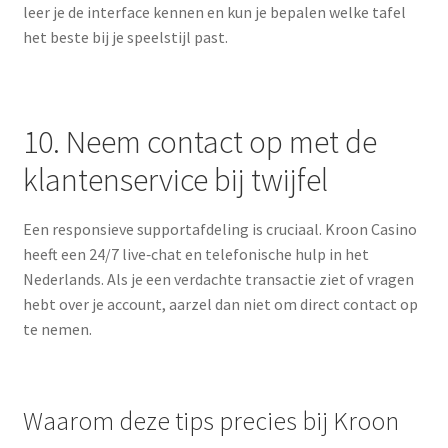
leer je de interface kennen en kun je bepalen welke tafel
het beste bij je speelstijl past.
10. Neem contact op met de
klantenservice bij twijfel
Een responsieve supportafdeling is cruciaal. Kroon Casino
heeft een 24/7 live‑chat en telefonische hulp in het
Nederlands. Als je een verdachte transactie ziet of vragen
hebt over je account, aarzel dan niet om direct contact op
te nemen.
Waarom deze tips precies bij Kroon