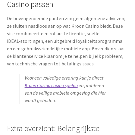
Casino passen
De bovengenoemde punten zijn geen algemene adviezen;
ze sluiten naadloos aan op wat Kroon Casino biedt. Deze
site combineert een robuuste licentie, snelle
iDEAL‑stortingen, een uitgebreid loyaliteitsprogramma
en een gebruiksvriendelijke mobiele app. Bovendien staat
de klantenservice klaar om je te helpen bij elk probleem,
van technische vragen tot betalingsissues.
Voor een volledige ervaring kun je direct
Kroon Casino casino spelen
en profiteren
van de veilige mobiele omgeving die hier
wordt geboden.
Extra overzicht: Belangrijkste