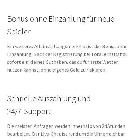
Bonus ohne Einzahlung für neue
Spieler
Ein weiteres Alleinstellungsmerkmal ist der Bonus ohne
Einzahlung. Nach der Registrierung bei Total erhältst du
sofort ein kleines Guthaben, das du für erste Wetten
nutzen kannst, ohne eigenes Geld zu riskieren.
Schnelle Auszahlung und
24/7‑Support
Die meisten Anfragen werden innerhalb von 24 Stunden
bearbeitet. Der Live‑Chat ist rund um die Uhr erreichbar