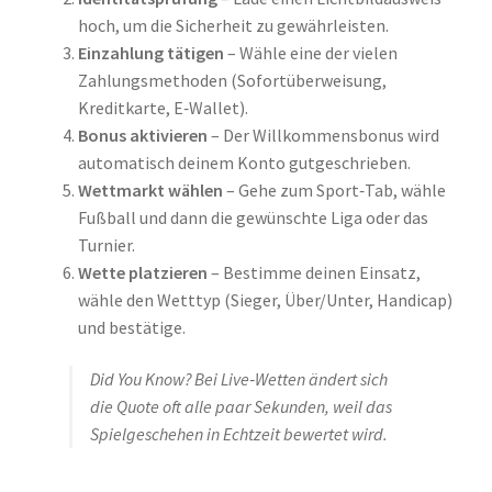
hoch, um die Sicherheit zu gewährleisten.
Einzahlung tätigen
– Wähle eine der vielen
Zahlungsmethoden (Sofortüberweisung,
Kreditkarte, E‑Wallet).
Bonus aktivieren
– Der Willkommensbonus wird
automatisch deinem Konto gutgeschrieben.
Wettmarkt wählen
– Gehe zum Sport‑Tab, wähle
Fußball und dann die gewünschte Liga oder das
Turnier.
Wette platzieren
– Bestimme deinen Einsatz,
wähle den Wetttyp (Sieger, Über/Unter, Handicap)
und bestätige.
Did You Know? Bei Live‑Wetten ändert sich
die Quote oft alle paar Sekunden, weil das
Spielgeschehen in Echtzeit bewertet wird.