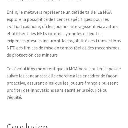
Enfin, le métavers représente un défi de taille. La MGA
explore la possibilité de licences spécifiques pour les
« virtual casinos », où les joueurs interagissent via avatars
et utilisent des NFTs comme symboles de jeu. Les
exigences prévues incluront la traçabilité des transactions
NFT, des limites de mise en temps réel et des mécanismes
de protection des mineurs.
Ces évolutions montrent que la MGA ne se contente pas de
suivre les tendances ; elle cherche à les encadrer de façon
proactive, assurant ainsi que les joueurs français puissent
profiter des innovations sans sacrifier la sécurité ou
l’équité.
Conclusion