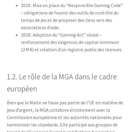
2010 : Mise en place du “Responsible Gaming Code”
– obligations de fournir des outils de contrôle du
temps de jeu et de proposer des liens vers des
associations d’aide.
2018 : Adoption du “Gaming Act” révisé –
renforcement des exigences de capital minimum
(2 M €) et création d’un registre public des licences.
1.2. Le rôle de la MGA dans le cadre
européen
Bien que la Malte ne fasse pas partie de l’UE en matière de
jeux d’argent, la MGA collabore étroitement avec la
Commission européenne et les autorités nationales pour
harmoniser les standards. Elle participe aux groupes de