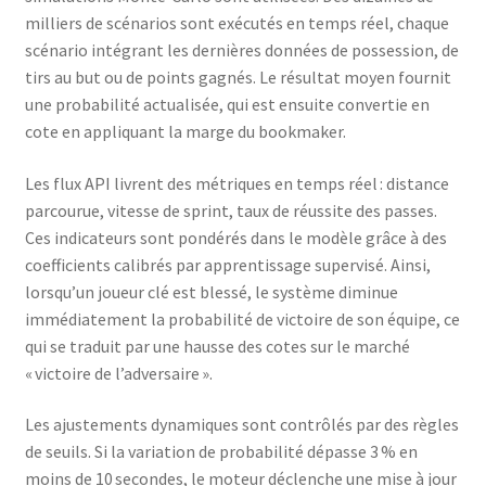
milliers de scénarios sont exécutés en temps réel, chaque
scénario intégrant les dernières données de possession, de
tirs au but ou de points gagnés. Le résultat moyen fournit
une probabilité actualisée, qui est ensuite convertie en
cote en appliquant la marge du bookmaker.
Les flux API livrent des métriques en temps réel : distance
parcourue, vitesse de sprint, taux de réussite des passes.
Ces indicateurs sont pondérés dans le modèle grâce à des
coefficients calibrés par apprentissage supervisé. Ainsi,
lorsqu’un joueur clé est blessé, le système diminue
immédiatement la probabilité de victoire de son équipe, ce
qui se traduit par une hausse des cotes sur le marché
« victoire de l’adversaire ».
Les ajustements dynamiques sont contrôlés par des règles
de seuils. Si la variation de probabilité dépasse 3 % en
moins de 10 secondes, le moteur déclenche une mise à jour