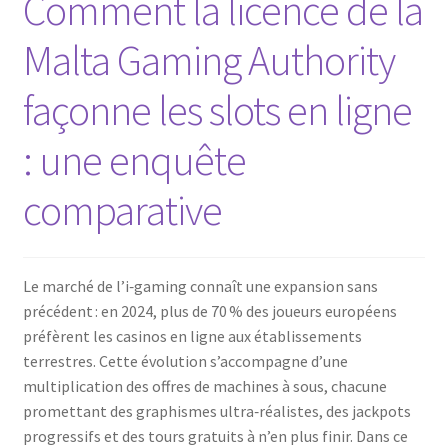
Comment la licence de la
Helping with Owies Community Project
Malta Gaming Authority
Design/Publishing
façonne les slots en ligne
Author Appearances
: une enquête
Downloads
comparative
My Account
Contact Us
Le marché de l’i‑gaming connaît une expansion sans
précédent : en 2024, plus de 70 % des joueurs européens
préfèrent les casinos en ligne aux établissements
terrestres. Cette évolution s’accompagne d’une
multiplication des offres de machines à sous, chacune
promettant des graphismes ultra‑réalistes, des jackpots
progressifs et des tours gratuits à n’en plus finir. Dans ce