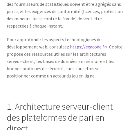
des fournisseurs de statistiques doivent être agrégés sans
perte, et les exigences de conformité (licences, protection
des mineurs, lutte contre la fraude) doivent être
respectées à chaque instant.
Pour approfondir les aspects technologiques du
développement web, consultez
https://exacode.fr/
. Ce site
propose des ressources utiles sur les architectures
serveur‑client, les bases de données en mémoire et les
bonnes pratiques de sécurité, sans toutefois se
positionner comme un acteur du jeu en ligne.
1. Architecture serveur‑client
des plateformes de pari en
direct