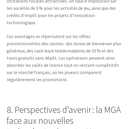
incitations fiscales attractives : un taux d’imposition sur
les sociétés de 5 % pour les activités de jeu, ainsi que des
crédits d’impôt pour les projets d’innovation
technologique.
Ces avantages se répercutent sur les offres
promotionnelles des casinos : des bonus de bienvenue plus
généreux, des cash‑back hebdomadaires de 10 % et des
tours gratuits sans dépôt. Les opérateurs peuvent ainsi
absorber les coûts de licence tout en restant compétitifs
sur le marché français, où les joueurs comparent
régulièrement les promotions.
8. Perspectives d’avenir : la MGA
face aux nouvelles