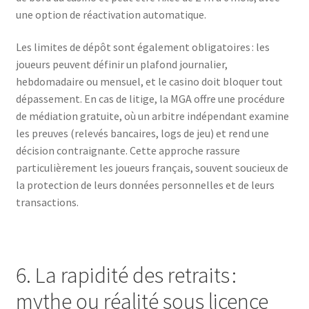
une option de réactivation automatique.
Les limites de dépôt sont également obligatoires : les
joueurs peuvent définir un plafond journalier,
hebdomadaire ou mensuel, et le casino doit bloquer tout
dépassement. En cas de litige, la MGA offre une procédure
de médiation gratuite, où un arbitre indépendant examine
les preuves (relevés bancaires, logs de jeu) et rend une
décision contraignante. Cette approche rassure
particulièrement les joueurs français, souvent soucieux de
la protection de leurs données personnelles et de leurs
transactions.
6. La rapidité des retraits :
mythe ou réalité sous licence