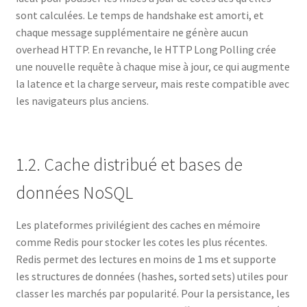
sont calculées. Le temps de handshake est amorti, et
chaque message supplémentaire ne génère aucun
overhead HTTP. En revanche, le HTTP Long Polling crée
une nouvelle requête à chaque mise à jour, ce qui augmente
la latence et la charge serveur, mais reste compatible avec
les navigateurs plus anciens.
1.2. Cache distribué et bases de
données NoSQL
Les plateformes privilégient des caches en mémoire
comme Redis pour stocker les cotes les plus récentes.
Redis permet des lectures en moins de 1 ms et supporte
les structures de données (hashes, sorted sets) utiles pour
classer les marchés par popularité. Pour la persistance, les