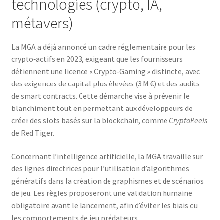
technologies (crypto, IA,
métavers)
La MGA a déjà annoncé un cadre réglementaire pour les
crypto‑actifs en 2023, exigeant que les fournisseurs
détiennent une licence « Crypto‑Gaming » distincte, avec
des exigences de capital plus élevées (3 M €) et des audits
de smart contracts. Cette démarche vise à prévenir le
blanchiment tout en permettant aux développeurs de
créer des slots basés sur la blockchain, comme
CryptoReels
de Red Tiger.
Concernant l’intelligence artificielle, la MGA travaille sur
des lignes directrices pour l’utilisation d’algorithmes
génératifs dans la création de graphismes et de scénarios
de jeu. Les règles proposeront une validation humaine
obligatoire avant le lancement, afin d’éviter les biais ou
les comportements de jeu prédateurs.