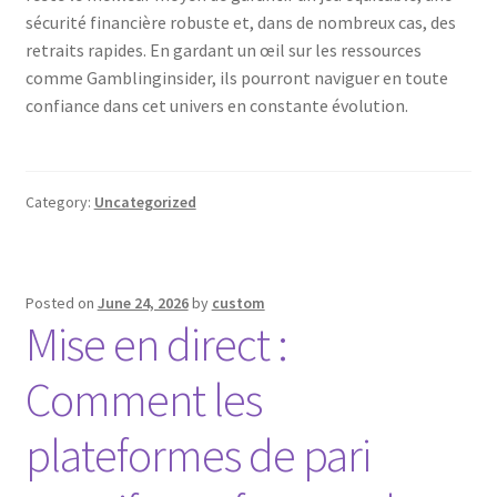
sécurité financière robuste et, dans de nombreux cas, des
retraits rapides. En gardant un œil sur les ressources
comme Gamblinginsider, ils pourront naviguer en toute
confiance dans cet univers en constante évolution.
Category:
Uncategorized
Posted on
June 24, 2026
by
custom
Mise en direct :
Comment les
plateformes de pari