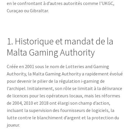
en le confrontant à d’autres autorités comme l’UKGC,
Curaçao ou Gibraltar.
1. Historique et mandat de la
Malta Gaming Authority
Créée en 2001 sous le nom de Lotteries and Gaming
Authority, la Malta Gaming Authority a rapidement évolué
pour devenir le pilier de la régulation i‑gaming de
l’archipel. Initialement, son rôle se limitait à la délivrance
de licences pour les opérateurs locaux, mais les réformes
de 2004, 2010 et 2018 ont élargi son champ d’action,
incluant la supervision des fournisseurs de logiciels, la
lutte contre le blanchiment d’argent et la protection du
joueur.