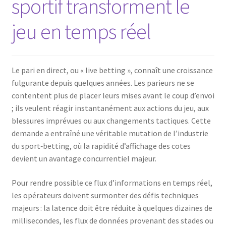
sportif transforment le
jeu en temps réel
Le pari en direct, ou « live betting », connaît une croissance
fulgurante depuis quelques années. Les parieurs ne se
contentent plus de placer leurs mises avant le coup d’envoi
; ils veulent réagir instantanément aux actions du jeu, aux
blessures imprévues ou aux changements tactiques. Cette
demande a entraîné une véritable mutation de l’industrie
du sport‑betting, où la rapidité d’affichage des cotes
devient un avantage concurrentiel majeur.
Pour rendre possible ce flux d’informations en temps réel,
les opérateurs doivent surmonter des défis techniques
majeurs : la latence doit être réduite à quelques dizaines de
millisecondes, les flux de données provenant des stades ou