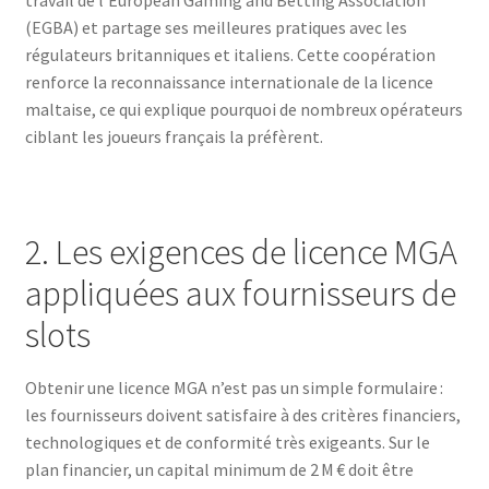
travail de l’European Gaming and Betting Association
(EGBA) et partage ses meilleures pratiques avec les
régulateurs britanniques et italiens. Cette coopération
renforce la reconnaissance internationale de la licence
maltaise, ce qui explique pourquoi de nombreux opérateurs
ciblant les joueurs français la préfèrent.
2. Les exigences de licence MGA
appliquées aux fournisseurs de
slots
Obtenir une licence MGA n’est pas un simple formulaire :
les fournisseurs doivent satisfaire à des critères financiers,
technologiques et de conformité très exigeants. Sur le
plan financier, un capital minimum de 2 M € doit être