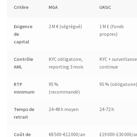
Critère
MGA
UKGC
Exigence
2 M € (ségrégué)
1 M £ (fonds
de
propres)
capital
Contrôle
KYC obligatoire,
KYC + surveillanc
AML
reporting 3 mois
continue
RTP
95 %
95 % (obligatoire
minimum
(recommandé)
Temps de
24‑48 h moyen
24‑72 h
retrait
Coût de
€8 500‑€12 000/an
£19 000‑£30 000/a