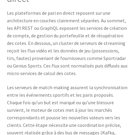
Les plateformes de pari en direct reposent sur une
architecture en couches clairement séparées. Au sommet,
les API REST ou GraphQL exposent les services de création
de compte, de gestion du portefeuille et de récupération
des cotes. En dessous, un cluster de serveurs de streaming
reçoit les flux vidéo et les données de jeu (possessions,
tirs, fautes) provenant de fournisseurs comme Sportradar
ou Genius Sports. Ces flux sont normalisés puis diffusés aux
micro‑services de calcul des cotes.
Les serveurs de match‑making assurent la synchronisation
entre les événements sportifs et les paris proposés.
Chaque fois qu’un but est marqué ou qu’une blessure
survient, le moteur de cotes met à jour les marchés
correspondants et pousse les nouvelles valeurs vers les
clients. Cette étape nécessite une coordination précise,
souvent réalisée grâce à des bus de messages (Kafka,